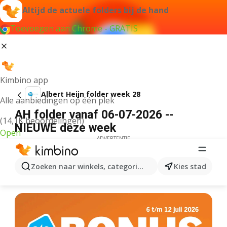
Altijd de actuele folders bij de hand
Toevoegen aan Chrome - GRATIS
Kimbino app
Albert Heijn folder week 28
Alle aanbiedingen op één plek
AH folder vanaf 06-07-2026 --
(14,1K beoordelingen)
NIEUWE deze week
Open
ADVERTENTIE
Zoeken naar winkels, categorieën, producten...
Kies stad