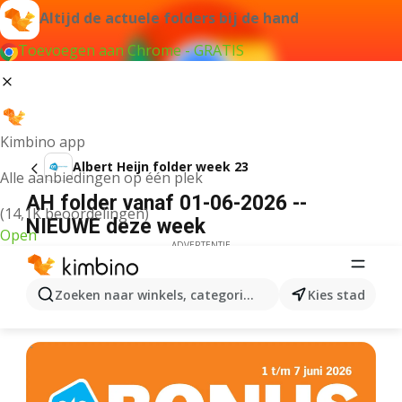
Altijd de actuele folders bij de hand
Toevoegen aan Chrome - GRATIS
Kimbino app
Albert Heijn folder week 23
Alle aanbiedingen op één plek
AH folder vanaf 01-06-2026 --
(14,1K beoordelingen)
NIEUWE deze week
Open
ADVERTENTIE
Zoeken naar winkels, categorieën, producten...
Kies stad