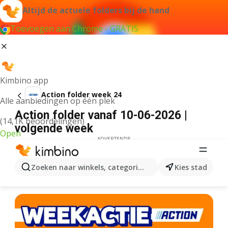
Altijd de actuele folders bij de hand
Toevoegen aan Chrome - GRATIS
Kimbino app
Action folder week 24
Alle aanbiedingen op één plek
Action folder vanaf 10-06-2026 |
(14,1K beoordelingen)
volgende week
Open
ADVERTENTIE
Zoeken naar winkels, categorieën, producten...
Kies stad