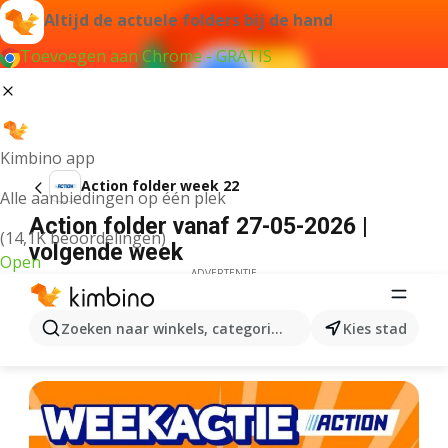
Altijd de actuele folders bij de hand
Toevoegen aan Chrome - GRATIS
Kimbino app
Action folder week 22
Alle aanbiedingen op één plek
Action folder vanaf 27-05-2026 |
(14,1K beoordelingen)
volgende week
Open
ADVERTENTIE
Zoeken naar winkels, categorieën, producten...
Kies stad