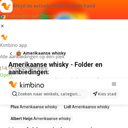
Altijd de actuele folders bij de hand
Toevoegen aan Chrome - GRATIS
Kimbino app
Amerikaanse whisky
Alle aanbiedingen op één plek
Amerikaanse whisky - Folder en
(14,1K beoordelingen)
aanbiedingen:
Open
Wij konden geen resultaten vinden voor die term.
Amerikaanse whisky in actie – Waar
Zoeken naar winkels, categorieën, producten...
Kies stad
te koop?
Plus
Amerikaanse whisky
Lidl
Amerikaanse whisky
Albert Heijn
Amerikaanse whisky