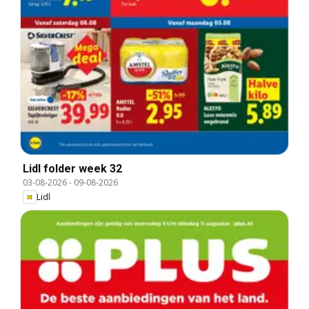
Lidl folder week 32
03-08-2026
-
09-08-2026
Lidl